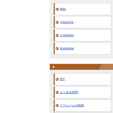
Map
Ａbout Us
Ｃompany
Ｍagazine
★
DIY
よくある質問
リフォームの知恵