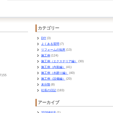
カテゴリー
DIY
(3)
よくある質問
(7)
リフォームの知恵
(13)
施工例
(124)
施工例（エクステリア編）
(30)
施工例（内装編）
(41)
施工例（水廻り編）
(40)
7155
施工例（設備編）
(20)
未分類
(8)
社長の日記
(183)
アーカイブ
2026年6月
(1)