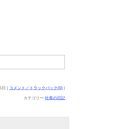
5日 |
コメント／トラックバック(0)
|
カテゴリー:
社長の日記