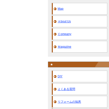
Map
Ａbout Us
Ｃompany
Ｍagazine
★
DIY
よくある質問
リフォームの知恵