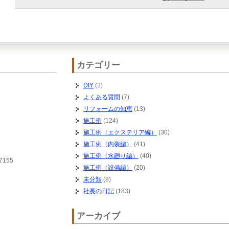
カテゴリー
DIY
(3)
よくある質問
(7)
リフォームの知恵
(13)
施工例
(124)
施工例（エクステリア編）
(30)
施工例（内装編）
(41)
施工例（水廻り編）
(40)
7155
施工例（設備編）
(20)
未分類
(8)
社長の日記
(183)
アーカイブ